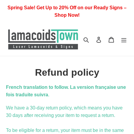
Skip
Spring Sale! Get Up to 20% Off on our Ready Signs –
to
Shop Now!
content
Search
Log in
Cart
Refund policy
French translation
to
follow. L
a ve
rsio
n
française
u
ne
f
ois tr
adu
ite
suivra
.
We have a 30-day return policy, which means you have
30 days after receiving your item to request a return.
To be eligible for a return, your item must be in the same